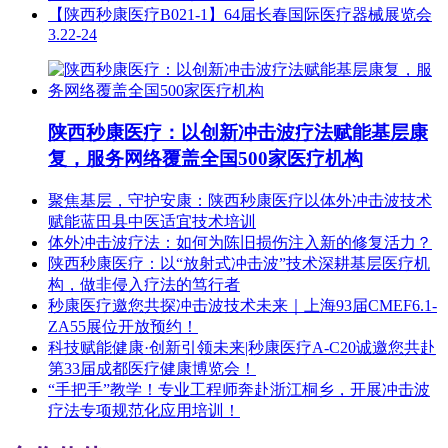
【陕西秒康医疗B021-1】64届长春国际医疗器械展览会
3.22-24
陕西秒康医疗：以创新冲击波疗法赋能基层康
复，服务网络覆盖全国500家医疗机构
聚焦基层，守护安康：陕西秒康医疗以体外冲击波技术
赋能蓝田县中医适宜技术培训
体外冲击波疗法：如何为陈旧损伤注入新的修复活力？
陕西秒康医疗：以“放射式冲击波”技术深耕基层医疗机
构，做非侵入疗法的笃行者
秒康医疗邀您共探冲击波技术未来｜上海93届CMEF6.1-
ZA55展位开放预约！
科技赋能健康·创新引领未来|秒康医疗A-C20诚邀您共赴
第33届成都医疗健康博览会！
“手把手”教学！专业工程师奔赴浙江桐乡，开展冲击波
疗法专项规范化应用培训！