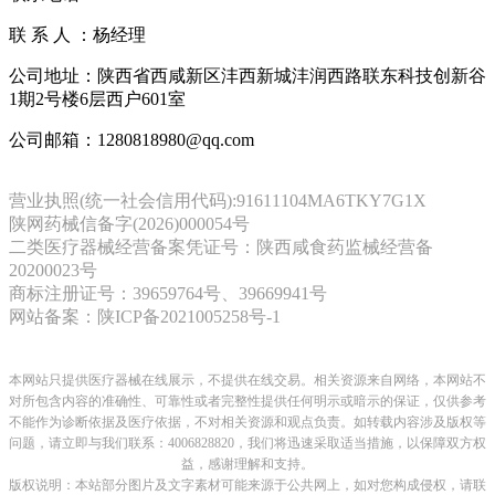
联 系 人 ：杨经理
公司地址：陕西省西咸新区沣西新城沣润西路联东科技创新谷
1期2号楼6层西户601室
公司邮箱：1280818980@qq.com
营业执照(统一社会信用代码):91611104MA6TKY7G1X
陕网药械信备字(2026)000054号
二类医疗器械经营备案凭证号：陕西咸食药监械经营备
20200023号
商标注册证号：39659764号、39669941号
网站备案：陕ICP备2021005258号-1
本网站只提供医疗器械在线展示，不提供在线交易。相关资源来自网络，本网站不
对所包含内容的准确性、可靠性或者完整性提供任何明示或暗示的保证，仅供参考
不能作为诊断依据及医疗依据，
不对相关资源和观点负责。
如转载内容涉及版权等
问题，请立即与我们联系：4006828820，我们将迅速采取适当措施，以保障双方权
益，感谢理解和支持。
版权说明：本站部分图片及文字素材可能来源于公共网上，如对您构成侵权，请联