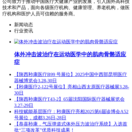
公司致力于推动中国医疗大健康产业的发展，引入国外高科技
技术和产品，面向各级医疗机构、健康管理、养老机构，做医
疗机构和医护人员可信赖的服务商。
新闻动态
行业资讯
体外冲击波治疗在运动医学中的肌肉骨骼适应
症
【陕西秒康医疗B99 号展位】2025中国中西部昆明医疗
器械博览会3.28-30日
【秒康医疗2-122号展位】亮相山西太原医疗器械展3.28-
30日
【陕西秒康医疗T43-2】65届沈阳国际医疗器械展览会
3.27-29日
科技赋能基层医疗：秒康医疗亮相2025第6届诊博会A52
号展位，成都3.26日-28日
【恭喜秒康，气压弹道式体外压力波治疗系统】入选首
批“三项改革”优质科技成果！