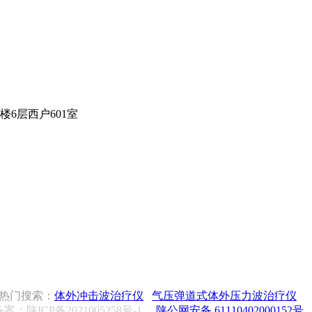
6层西户601室
热门搜索：
体外冲击波治疗仪
气压弹道式体外压力波治疗仪
案：陕ICP备2021005258号-1
陕公网安备 61110402000152号