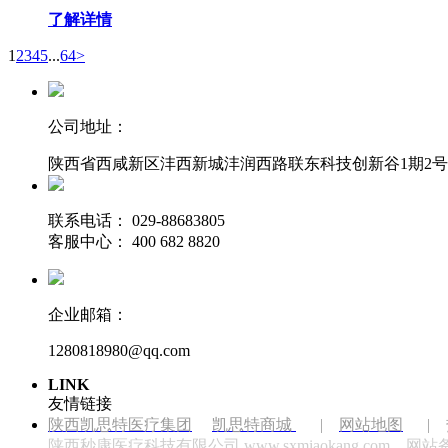
了解详情
1
2
3
4
5
...
64
>
公司地址：
陕西省西咸新区沣西新城沣润西路联东科技创新谷1期2号楼
联系电话：
029-88683805
客服中心： 400 682 8820
企业邮箱：
1280818980@qq.com
LINK
友情链接
陕西凯思特医疗集团
凯思特商城
|
网站地图
|
陕西秒康医疗科技有限公司
www.sxmiaokang.com
网站备