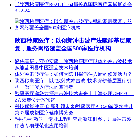
【陕西秒康医疗B021-1】64届长春国际医疗器械展览会
3.22-24
陕西秒康医疗：以创新冲击波疗法赋能基层康
复，服务网络覆盖全国500家医疗机构
聚焦基层，守护安康：陕西秒康医疗以体外冲击波技术
赋能蓝田县中医适宜技术培训
体外冲击波疗法：如何为陈旧损伤注入新的修复活力？
陕西秒康医疗：以“放射式冲击波”技术深耕基层医疗机
构，做非侵入疗法的笃行者
秒康医疗邀您共探冲击波技术未来｜上海93届CMEF6.1-
ZA55展位开放预约！
科技赋能健康·创新引领未来|秒康医疗A-C20诚邀您共赴
第33届成都医疗健康博览会！
“手把手”教学！专业工程师奔赴浙江桐乡，开展冲击波
疗法专项规范化应用培训！