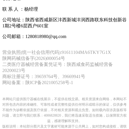
联 系 人 ：杨经理
公司地址：陕西省西咸新区沣西新城沣润西路联东科技创新谷
1期2号楼6层西户601室
公司邮箱：1280818980@qq.com
营业执照(统一社会信用代码):91611104MA6TKY7G1X
陕网药械信备字(2026)000054号
二类医疗器械经营备案凭证号：陕西咸食药监械经营备
20200023号
商标注册证号：39659764号、39669941号
网站备案：陕ICP备2021005258号-1
本网站只提供医疗器械在线展示，不提供在线交易。相关资源来自网络，本网站不
对所包含内容的准确性、可靠性或者完整性提供任何明示或暗示的保证，仅供参考
不能作为诊断依据及医疗依据，
不对相关资源和观点负责。
如转载内容涉及版权等
问题，请立即与我们联系：4006828820，我们将迅速采取适当措施，以保障双方权
益，感谢理解和支持。
版权说明：本站部分图片及文字素材可能来源于公共网上，如对您构成侵权，请联