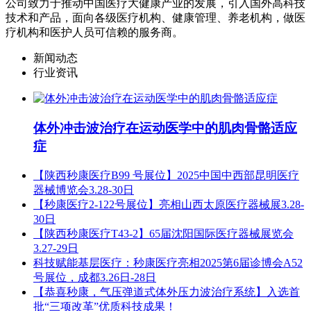
公司致力于推动中国医疗大健康产业的发展，引入国外高科技
技术和产品，面向各级医疗机构、健康管理、养老机构，做医
疗机构和医护人员可信赖的服务商。
新闻动态
行业资讯
体外冲击波治疗在运动医学中的肌肉骨骼适应
症
【陕西秒康医疗B99 号展位】2025中国中西部昆明医疗
器械博览会3.28-30日
【秒康医疗2-122号展位】亮相山西太原医疗器械展3.28-
30日
【陕西秒康医疗T43-2】65届沈阳国际医疗器械展览会
3.27-29日
科技赋能基层医疗：秒康医疗亮相2025第6届诊博会A52
号展位，成都3.26日-28日
【恭喜秒康，气压弹道式体外压力波治疗系统】入选首
批“三项改革”优质科技成果！