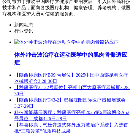
公司致力于推动中国医疗大健康产业的发展，引入国外高科技
技术和产品，面向各级医疗机构、健康管理、养老机构，做医
疗机构和医护人员可信赖的服务商。
新闻动态
行业资讯
体外冲击波治疗在运动医学中的肌肉骨骼适应
症
【陕西秒康医疗B99 号展位】2025中国中西部昆明医疗
器械博览会3.28-30日
【秒康医疗2-122号展位】亮相山西太原医疗器械展3.28-
30日
【陕西秒康医疗T43-2】65届沈阳国际医疗器械展览会
3.27-29日
科技赋能基层医疗：秒康医疗亮相2025第6届诊博会A52
号展位，成都3.26日-28日
【恭喜秒康，气压弹道式体外压力波治疗系统】入选首
批“三项改革”优质科技成果！