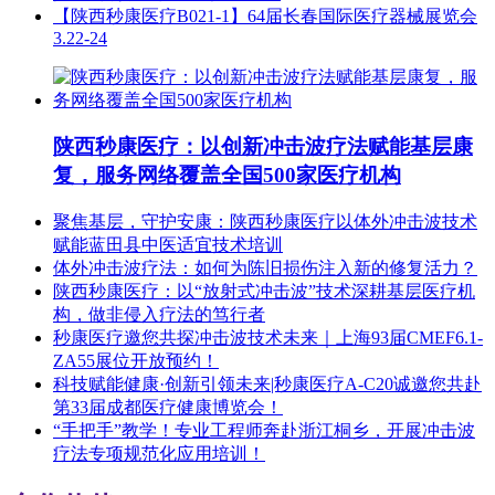
【陕西秒康医疗B021-1】64届长春国际医疗器械展览会
3.22-24
陕西秒康医疗：以创新冲击波疗法赋能基层康
复，服务网络覆盖全国500家医疗机构
聚焦基层，守护安康：陕西秒康医疗以体外冲击波技术
赋能蓝田县中医适宜技术培训
体外冲击波疗法：如何为陈旧损伤注入新的修复活力？
陕西秒康医疗：以“放射式冲击波”技术深耕基层医疗机
构，做非侵入疗法的笃行者
秒康医疗邀您共探冲击波技术未来｜上海93届CMEF6.1-
ZA55展位开放预约！
科技赋能健康·创新引领未来|秒康医疗A-C20诚邀您共赴
第33届成都医疗健康博览会！
“手把手”教学！专业工程师奔赴浙江桐乡，开展冲击波
疗法专项规范化应用培训！