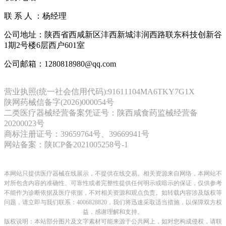
联 系 人 ：杨经理
公司地址：陕西省西咸新区沣西新城沣润西路联东科技创新谷
1期2号楼6层西户601室
公司邮箱：1280818980@qq.com
营业执照(统一社会信用代码):91611104MA6TKY7G1X
陕网药械信备字(2026)000054号
二类医疗器械经营备案凭证号：陕西咸食药监械经营备
20200023号
商标注册证号：39659764号、39669941号
网站备案：陕ICP备2021005258号-1
本网站只提供医疗器械在线展示，不提供在线交易。相关资源来自网络，本网站不
对所包含内容的准确性、可靠性或者完整性提供任何明示或暗示的保证，仅供参考
不能作为诊断依据及医疗依据，
不对相关资源和观点负责。
如转载内容涉及版权等
问题，请立即与我们联系：4006828820，我们将迅速采取适当措施，以保障双方权
益，感谢理解和支持。
版权说明：本站部分图片及文字素材可能来源于公共网上，如对您构成侵权，请联