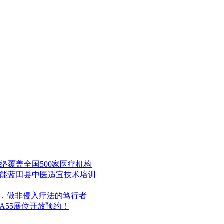
覆盖全国500家医疗机构
能蓝田县中医适宜技术培训
构，做非侵入疗法的笃行者
ZA55展位开放预约！