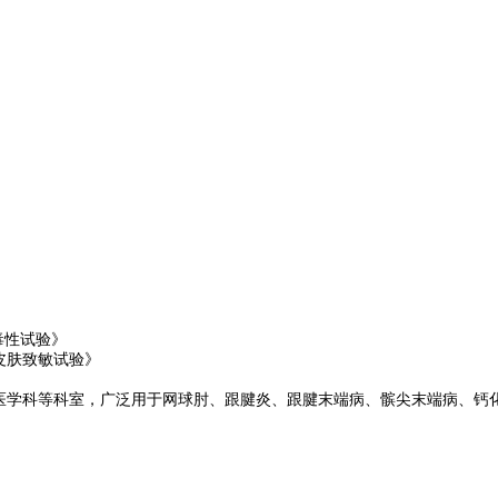
胞毒性试验》
激与皮肤致敏试验》
医学科等科室，广泛用于网球肘、跟腱炎、跟腱末端病、髌尖末端病、钙