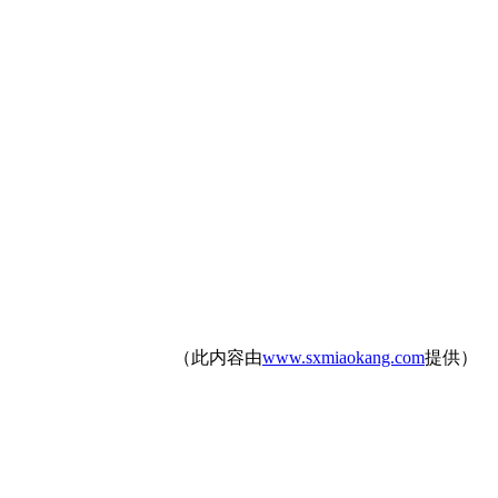
（此内容由
www.sxmiaokang.com
提供）