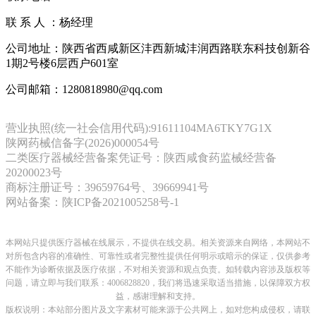
联 系 人 ：杨经理
公司地址：陕西省西咸新区沣西新城沣润西路联东科技创新谷
1期2号楼6层西户601室
公司邮箱：1280818980@qq.com
营业执照(统一社会信用代码):91611104MA6TKY7G1X
陕网药械信备字(2026)000054号
二类医疗器械经营备案凭证号：陕西咸食药监械经营备
20200023号
商标注册证号：39659764号、39669941号
网站备案：陕ICP备2021005258号-1
本网站只提供医疗器械在线展示，不提供在线交易。相关资源来自网络，本网站不
对所包含内容的准确性、可靠性或者完整性提供任何明示或暗示的保证，仅供参考
不能作为诊断依据及医疗依据，
不对相关资源和观点负责。
如转载内容涉及版权等
问题，请立即与我们联系：4006828820，我们将迅速采取适当措施，以保障双方权
益，感谢理解和支持。
版权说明：本站部分图片及文字素材可能来源于公共网上，如对您构成侵权，请联