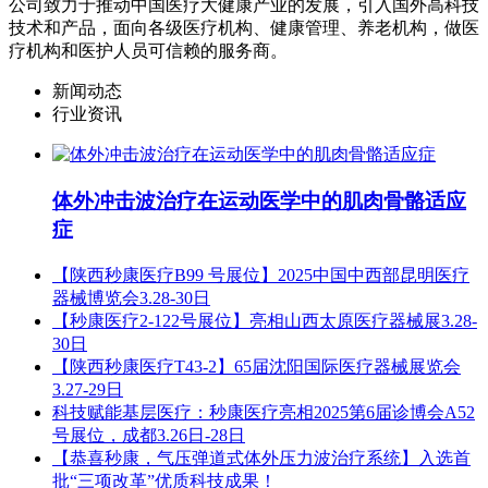
公司致力于推动中国医疗大健康产业的发展，引入国外高科技
技术和产品，面向各级医疗机构、健康管理、养老机构，做医
疗机构和医护人员可信赖的服务商。
新闻动态
行业资讯
体外冲击波治疗在运动医学中的肌肉骨骼适应
症
【陕西秒康医疗B99 号展位】2025中国中西部昆明医疗
器械博览会3.28-30日
【秒康医疗2-122号展位】亮相山西太原医疗器械展3.28-
30日
【陕西秒康医疗T43-2】65届沈阳国际医疗器械展览会
3.27-29日
科技赋能基层医疗：秒康医疗亮相2025第6届诊博会A52
号展位，成都3.26日-28日
【恭喜秒康，气压弹道式体外压力波治疗系统】入选首
批“三项改革”优质科技成果！