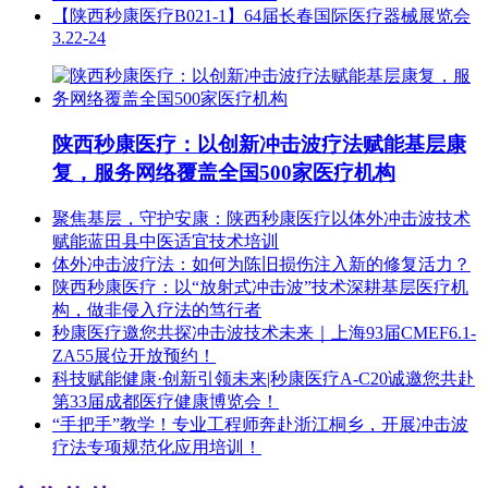
【陕西秒康医疗B021-1】64届长春国际医疗器械展览会
3.22-24
陕西秒康医疗：以创新冲击波疗法赋能基层康
复，服务网络覆盖全国500家医疗机构
聚焦基层，守护安康：陕西秒康医疗以体外冲击波技术
赋能蓝田县中医适宜技术培训
体外冲击波疗法：如何为陈旧损伤注入新的修复活力？
陕西秒康医疗：以“放射式冲击波”技术深耕基层医疗机
构，做非侵入疗法的笃行者
秒康医疗邀您共探冲击波技术未来｜上海93届CMEF6.1-
ZA55展位开放预约！
科技赋能健康·创新引领未来|秒康医疗A-C20诚邀您共赴
第33届成都医疗健康博览会！
“手把手”教学！专业工程师奔赴浙江桐乡，开展冲击波
疗法专项规范化应用培训！