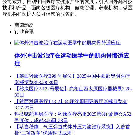
公司致力于推动中国医疗大健康产业的发展，引入国外高科技
技术和产品，面向各级医疗机构、健康管理、养老机构，做医
疗机构和医护人员可信赖的服务商。
新闻动态
行业资讯
体外冲击波治疗在运动医学中的肌肉骨骼适应
症
【陕西秒康医疗B99 号展位】2025中国中西部昆明医疗
器械博览会3.28-30日
【秒康医疗2-122号展位】亮相山西太原医疗器械展3.28-
30日
【陕西秒康医疗T43-2】65届沈阳国际医疗器械展览会
3.27-29日
科技赋能基层医疗：秒康医疗亮相2025第6届诊博会A52
号展位，成都3.26日-28日
【恭喜秒康，气压弹道式体外压力波治疗系统】入选首
批“三项改革”优质科技成果！