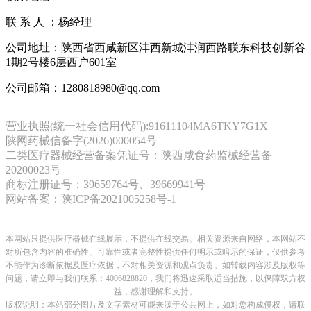
联 系 人 ：杨经理
公司地址：陕西省西咸新区沣西新城沣润西路联东科技创新谷
1期2号楼6层西户601室
公司邮箱：1280818980@qq.com
营业执照(统一社会信用代码):91611104MA6TKY7G1X
陕网药械信备字(2026)000054号
二类医疗器械经营备案凭证号：陕西咸食药监械经营备
20200023号
商标注册证号：39659764号、39669941号
网站备案：陕ICP备2021005258号-1
本网站只提供医疗器械在线展示，不提供在线交易。相关资源来自网络，本网站不
对所包含内容的准确性、可靠性或者完整性提供任何明示或暗示的保证，仅供参考
不能作为诊断依据及医疗依据，
不对相关资源和观点负责。
如转载内容涉及版权等
问题，请立即与我们联系：4006828820，我们将迅速采取适当措施，以保障双方权
益，感谢理解和支持。
版权说明：本站部分图片及文字素材可能来源于公共网上，如对您构成侵权，请联