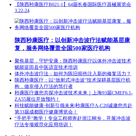
【陕西秒康医疗B021-1】64届长春国际医疗器械展览会
3.22-24
陕西秒康医疗：以创新冲击波疗法赋能基层康
复，服务网络覆盖全国500家医疗机构
聚焦基层，守护安康：陕西秒康医疗以体外冲击波技术
赋能蓝田县中医适宜技术培训
体外冲击波疗法：如何为陈旧损伤注入新的修复活力？
陕西秒康医疗：以“放射式冲击波”技术深耕基层医疗机
构，做非侵入疗法的笃行者
秒康医疗邀您共探冲击波技术未来｜上海93届CMEF6.1-
ZA55展位开放预约！
科技赋能健康·创新引领未来|秒康医疗A-C20诚邀您共赴
第33届成都医疗健康博览会！
“手把手”教学！专业工程师奔赴浙江桐乡，开展冲击波
疗法专项规范化应用培训！